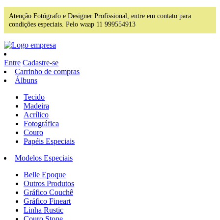
Atenção Fotógrafo e Designer Profissional, entre em contato para
condições especiais. Pelo waap 11 999554913
Entre
Cadastre-se
Carrinho de compras
Álbuns
Tecido
Madeira
Acrílico
Fotográfica
Couro
Papéis Especiais
Modelos Especiais
Belle Epoque
Outros Produtos
Gráfico Couchê
Gráfico Fineart
Linha Rustic
Couro Stone