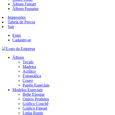
Álbum Fineart
Álbum Paspatur
Impressões
Tabela de Preços
Sair
Entre
Cadastre-se
Álbuns
Tecido
Madeira
Acrílico
Fotográfica
Couro
Papéis Especiais
Modelos Especiais
Belle Epoque
Outros Produtos
Gráfico Couchê
Gráfico Fineart
Linha Rustic