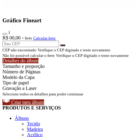
Gráfico Fineart
i
R$
00,00
+ frete
Calcular frete
CEP não encontrado
Verifique o CEP digitado e tente novamente
Não foi possível calcular o frete
Verifique o CEP digitado e tente novamente
Detalhes do álbum
Tamanho e proporção
Número de Páginas
Modelo da Capa
Tipo de papel
Gravação a Laser
Selecione todos os detalhes para poder continuar
Criar meu álbum
PRODUTOS E SERVIÇOS
Álbuns
Tecido
Madeira
Acrílico