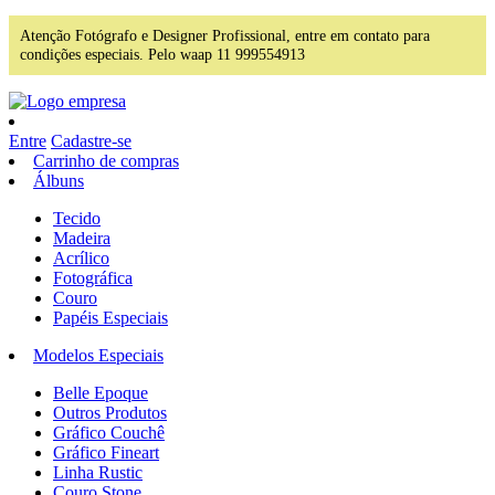
Atenção Fotógrafo e Designer Profissional, entre em contato para
condições especiais. Pelo waap 11 999554913
Entre
Cadastre-se
Carrinho de compras
Álbuns
Tecido
Madeira
Acrílico
Fotográfica
Couro
Papéis Especiais
Modelos Especiais
Belle Epoque
Outros Produtos
Gráfico Couchê
Gráfico Fineart
Linha Rustic
Couro Stone