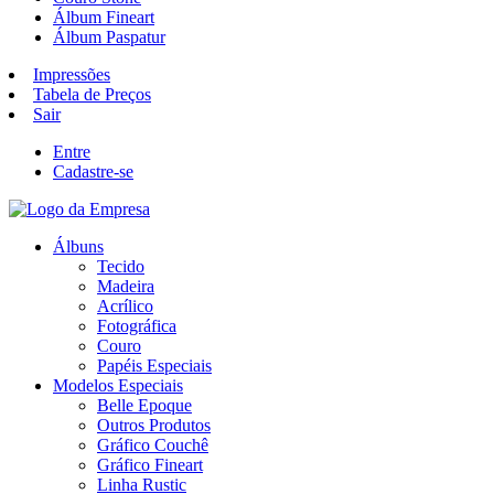
Álbum Fineart
Álbum Paspatur
Impressões
Tabela de Preços
Sair
Entre
Cadastre-se
Álbuns
Tecido
Madeira
Acrílico
Fotográfica
Couro
Papéis Especiais
Modelos Especiais
Belle Epoque
Outros Produtos
Gráfico Couchê
Gráfico Fineart
Linha Rustic