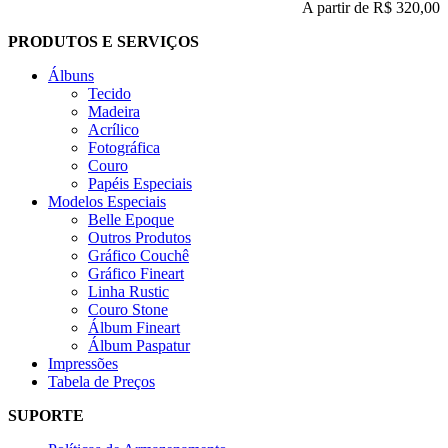
A partir de
R$ 320,00
PRODUTOS E SERVIÇOS
Álbuns
Tecido
Madeira
Acrílico
Fotográfica
Couro
Papéis Especiais
Modelos Especiais
Belle Epoque
Outros Produtos
Gráfico Couchê
Gráfico Fineart
Linha Rustic
Couro Stone
Álbum Fineart
Álbum Paspatur
Impressões
Tabela de Preços
SUPORTE